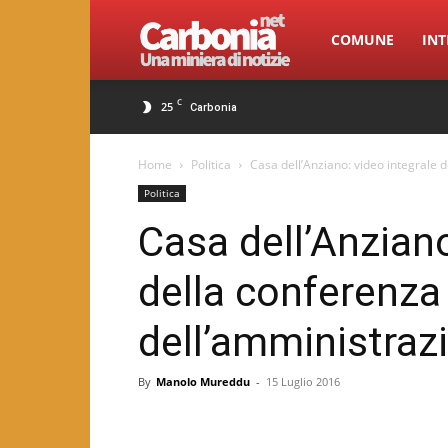
Carbonia.net
COMUNE
INT
C
25
Carbonia
Home
Politica
Casa dell’Anziano: video integrale
Politica
Casa dell’Anziano
della conferenz
dell’amministra
By
Manolo Mureddu
-
15 Luglio 2016
Facebook
Twitter
Pint