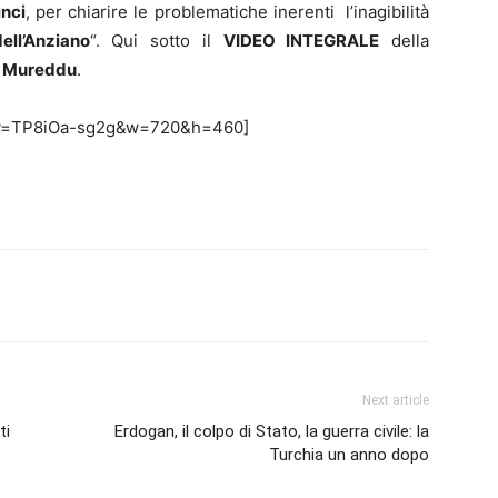
inci
, per chiarire le problematiche inerenti l’inagibilità
ell’Anziano
“. Qui sotto il
VIDEO INTEGRALE
della
 Mureddu
.
h?v=TP8iOa-sg2g&w=720&h=460]
erest
Linkedin
Tumblr
VK
Next article
ti
Erdogan, il colpo di Stato, la guerra civile: la
Turchia un anno dopo