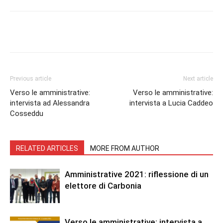
Facebook
Twitter
Pinterest
Lin
Previous article
Next article
Verso le amministrative:
Verso le amministrative:
intervista ad Alessandra
intervista a Lucia Caddeo
Cosseddu
RELATED ARTICLES
MORE FROM AUTHOR
Amministrative 2021: riflessione di un
elettore di Carbonia
Verso le amministrative: intervista a