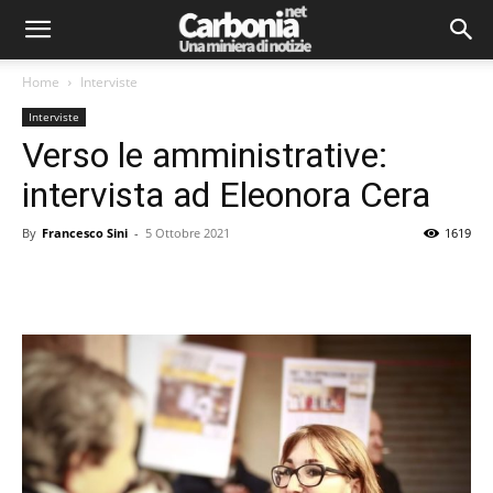
Home
Interviste
Interviste
Verso le amministrative:
intervista ad Eleonora Cera
By
Francesco Sini
-
5 Ottobre 2021
1619
Facebook
Twitter
Pinterest
Lin