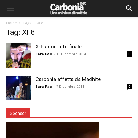
Home
Tags
XF8
Tag: XF8
X-Factor: atto finale
Sara Pau
-
11 Dicembre 2014
0
Carbonia affetta da Madhite
Sara Pau
-
7 Dicembre 2014
0
Sponsor