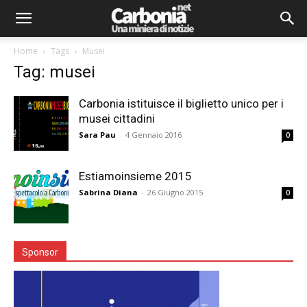
Home
Tags
Musei
Tag: musei
Carbonia istituisce il biglietto unico per i
musei cittadini
Sara Pau
-
4 Gennaio 2016
0
Estiamoinsieme 2015
Sabrina Diana
-
26 Giugno 2015
0
Sponsor