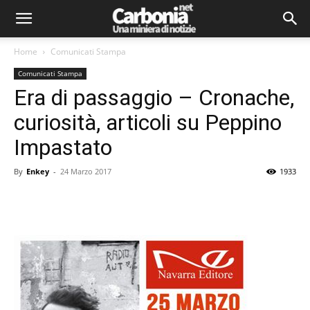
Home
Comunicati Stampa
Comunicati Stampa
Era di passaggio – Cronache,
curiosità, articoli su Peppino
Impastato
By
Enkey
-
24 Marzo 2017
1933
Facebook
Twitter
Pinterest
Lin