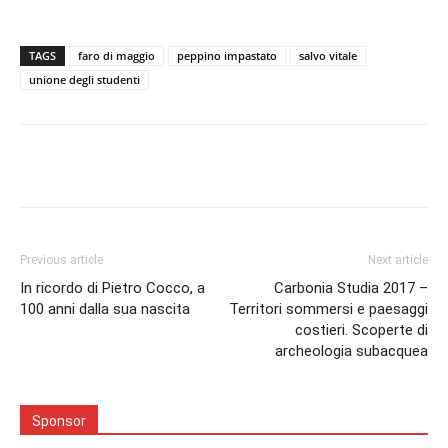
TAGS
faro di maggio
peppino impastato
salvo vitale
unione degli studenti
Facebook
Twitter
Pinterest
Lin
Previous article
Next article
In ricordo di Pietro Cocco, a
Carbonia Studia 2017 –
100 anni dalla sua nascita
Territori sommersi e paesaggi
costieri. Scoperte di
archeologia subacquea
Sponsor