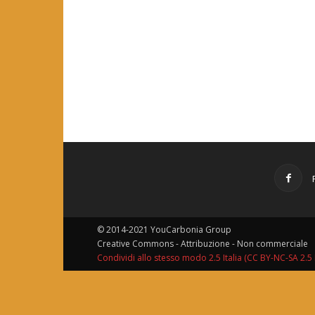
© 2014-2021 YouCarbonia Group
Creative Commons - Attribuzione - Non commerciale
Condividi allo stesso modo 2.5 Italia (CC BY-NC-SA 2.5 