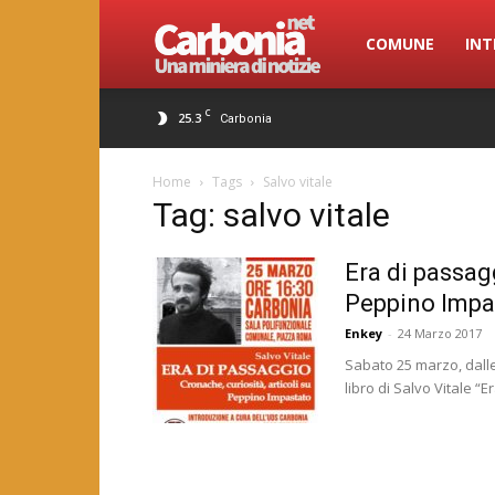
Carbonia.net
COMUNE
INT
C
25.3
Carbonia
Home
Tags
Salvo vitale
Tag: salvo vitale
Era di passagg
Peppino Impa
Enkey
-
24 Marzo 2017
Sabato 25 marzo, dalle 
libro di Salvo Vitale “E