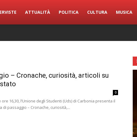
ERVISTE
ATTUALITÀ
POLITICA
CULTURA
MUSICA
io – Cronache, curiosità, articoli su
stato
0
ore 16,30, l’Unione degli Studenti (Uds) di Carbonia presenta il
ra di passaggio – Cronache, curiosità,...