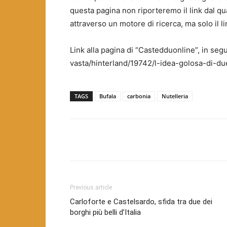
questa pagina non riporteremo il link dal qua
attraverso un motore di ricerca, ma solo il l
Link alla pagina di “Castedduonline”, in seg
vasta/hinterland/19742/l-idea-golosa-di-du
TAGS
Bufala
carbonia
Nutelleria
Facebook
Twitter
Pint
Previous article
Carloforte e Castelsardo, sfida tra due dei
borghi più belli d’Italia