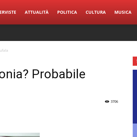
ERVISTE
ATTUALITÀ
POLITICA
CULTURA
MUSICA
ufala
bonia? Probabile
3706
erest
Linkedin
Tumblr
VK