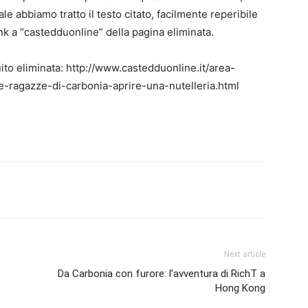
le abbiamo tratto il testo citato, facilmente reperibile
ink a “castedduonline” della pagina eliminata.
uito eliminata: http://www.castedduonline.it/area-
e-ragazze-di-carbonia-aprire-una-nutelleria.html
erest
Linkedin
Tumblr
VK
Next article
Da Carbonia con furore: l’avventura di RichT a
Hong Kong