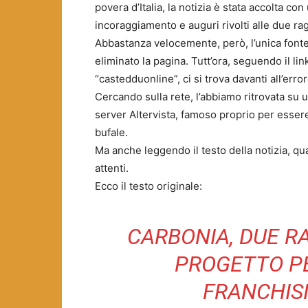
povera d’Italia, la notizia è stata accolta 
incoraggiamento e auguri rivolti alle due ra
Abbastanza velocemente, però, l’unica fonte
eliminato la pagina. Tutt’ora, seguendo il li
“castedduonline”, ci si trova davanti all’err
Cercando sulla rete, l’abbiamo ritrovata su u
server Altervista, famoso proprio per essere 
bufale.
Ma anche leggendo il testo della notizia, qu
attenti.
Ecco il testo originale:
CARBONIA, DUE R
PROGETTO PE
FRANCHIS