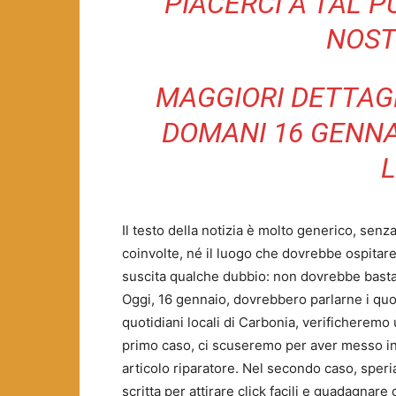
PIACERCI A TAL P
NOST
MAGGIORI DETTAGL
DOMANI 16 GENNAI
L
Il testo della notizia è molto generico, sen
coinvolte, né il luogo che dovrebbe ospitare
suscita qualche dubbio: non dovrebbe bastare
Oggi, 16 gennaio, dovrebbero parlarne i quoti
quotidiani locali di Carbonia, verificheremo u
primo caso, ci scuseremo per aver messo in 
articolo riparatore. Nel secondo caso, speria
scritta per attirare click facili e guadagnare