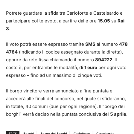
Potrete guardare la sfida tra Carloforte e Castelsardo e
partecipare col televoto, a partire dalle ore
15.05
su
Rai
3
.
Il voto potrà essere espresso tramite
SMS
al numero
478
4784
(indicando il codice assegnato durante la diretta),
oppure da rete fissa chiamando il numero
894222
. Il
costo è, per entrambe le modalità, di
1 euro
per ogni voto
espresso – fino ad un massimo di cinque voti.
Il borgo vincitore verrà annunciato a fine puntata e
accederà alle finali del concorso, nel quale si sfideranno,
in totale, 40 comuni (due per ogni regione). Il “borgo dei
borghi” verrà deciso nella puntata conclusiva del
5 aprile
.
TAGS
Borghi
Borgo dei Borghi
Carloforte
Castelsardo