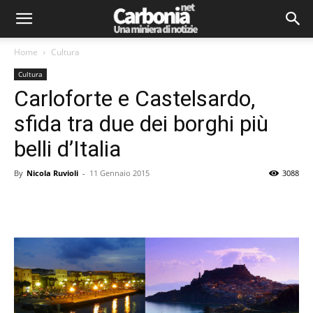
Home
Cultura
Cultura
Carloforte e Castelsardo,
sfida tra due dei borghi più
belli d’Italia
By
Nicola Ruvioli
-
11 Gennaio 2015
3088
Facebook
Twitter
Pinterest
Lin