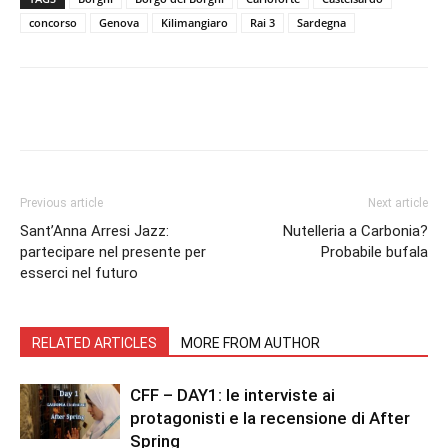
concorso
Genova
Kilimangiaro
Rai 3
Sardegna
Facebook
Twitter
Pinterest
Lin
Previous article
Next article
Sant’Anna Arresi Jazz:
Nutelleria a Carbonia?
partecipare nel presente per
Probabile bufala
esserci nel futuro
RELATED ARTICLES
MORE FROM AUTHOR
CFF – DAY1: le interviste ai
protagonisti e la recensione di After
Spring