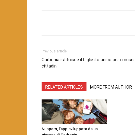
Facebook
Twitter
Pint
Previous article
Carbonia istituisce il biglietto unico per i musei
cittadini
RELATED ARTICLES
MORE FROM AUTHOR
Nuppers, l’app sviluppata da un
giovane di Carbonia