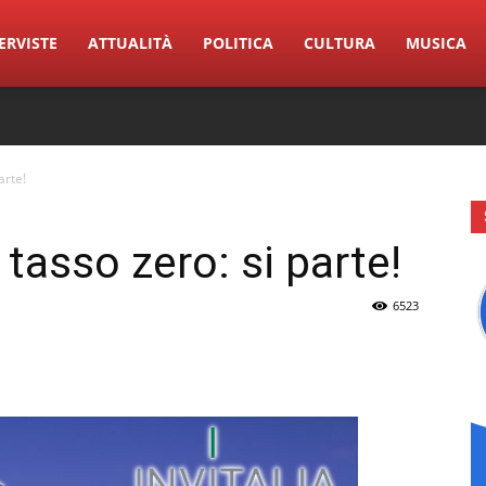
ERVISTE
ATTUALITÀ
POLITICA
CULTURA
MUSICA
arte!
tasso zero: si parte!
6523
erest
Linkedin
Tumblr
VK