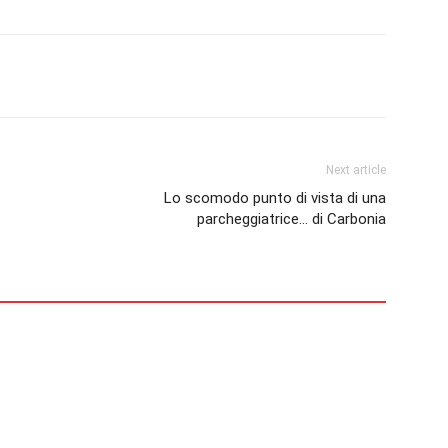
erest
Linkedin
Tumblr
VK
Next article
Lo scomodo punto di vista di una
parcheggiatrice… di Carbonia