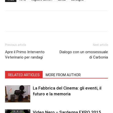
Facebook
Twitter
Pinterest
Lin
Previous article
Next article
Apre il Primo Intervento
Dialogo con un omosessuale
Veterinario per randagi
di Carbonia
RELATED ARTICLES
MORE FROM AUTHOR
La Fabbrica del Cinema: gli eventi, il
futuro e la memoria
Video Nero – Sardegna EXPO 2015