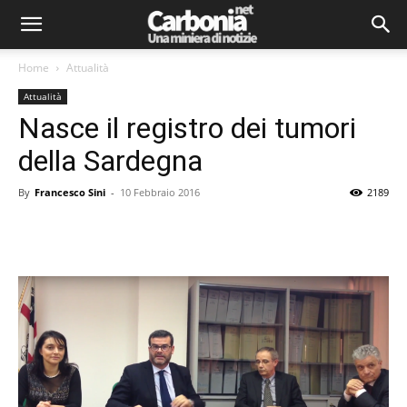
Home
Attualità
Attualità
Nasce il registro dei tumori
della Sardegna
By
Francesco Sini
-
10 Febbraio 2016
2189
Facebook
Twitter
Pinterest
Lin