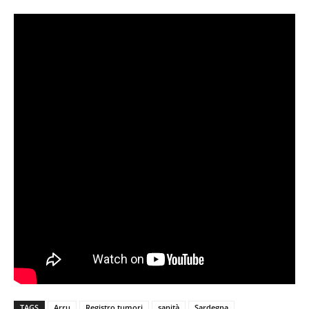
TAGS
Arru
Registro tumori
sanità
Sardegna