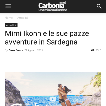
Home
Attualità
Attualità
Mimi Ikonn e le sue pazze
avventure in Sardegna
By
Sara Pau
-
21 Agosto 2015
5313
Facebook
Twitter
Pinterest
Lin