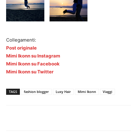
Collegamenti:
Post originale
Mimi Ikonn su Instagram
Mimi Ikonn su Facebook
Mimi Ikonn su Twitter
TAGS
fashion blogger
Luxy Hair
Mimi Ikonn
Viaggi
Facebook
Twitter
Pinterest
Lin