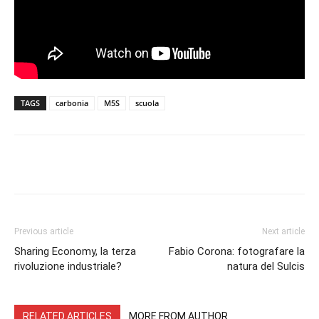
TAGS
carbonia
M5S
scuola
Facebook
Twitter
Pinterest
Lin
Previous article
Next article
Sharing Economy, la terza
Fabio Corona: fotografare la
rivoluzione industriale?
natura del Sulcis
RELATED ARTICLES
MORE FROM AUTHOR