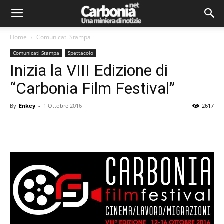
Home
Comunicati Stampa
Comunicati Stampa
Spettacolo
Inizia la VIII Edizione di
“Carbonia Film Festival”
By
Enkey
-
1 Ottobre 2016
2617
Facebook
Twitter
Pinterest
Lin