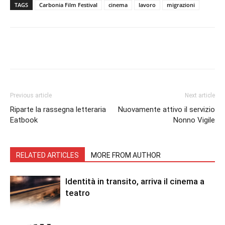
TAGS
Carbonia Film Festival
cinema
lavoro
migrazioni
Facebook
Twitter
Pinterest
Lin
Previous article
Next article
Riparte la rassegna letteraria
Nuovamente attivo il servizio
Eatbook
Nonno Vigile
RELATED ARTICLES
MORE FROM AUTHOR
Identità in transito, arriva il cinema a
teatro