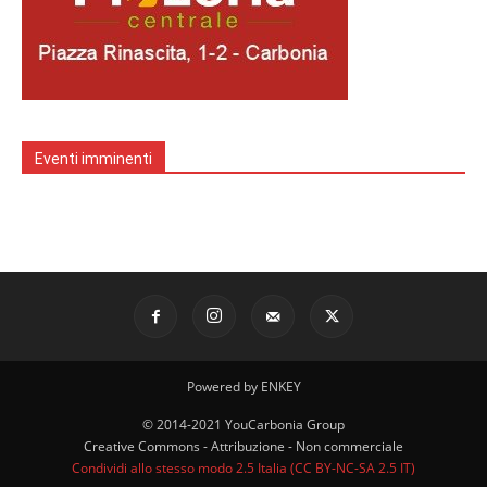
Eventi imminenti
Powered by ENKEY
© 2014-2021 YouCarbonia Group
Creative Commons - Attribuzione - Non commerciale
Condividi allo stesso modo 2.5 Italia (CC BY-NC-SA 2.5 IT)