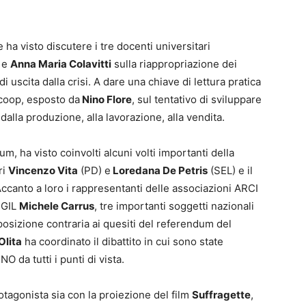
e ha visto discutere i tre docenti universitari
e
Anna Maria Colavitti
sulla riappropriazione dei
uscita dalla crisi. A dare una chiave di lettura pratica
lcoop, esposto da
Nino Flore
, sul tentativo di sviluppare
 dalla produzione, alla lavorazione, alla vendita.
dum, ha visto coinvolti alcuni volti importanti della
ri
Vincenzo Vita
(PD) e
Loredana De Petris
(SEL) e il
Accanto a loro i rappresentanti delle associazioni ARCI
CGIL
Michele Carrus
, tre importanti soggetti nazionali
osizione contraria ai quesiti del referendum del
Olita
ha coordinato il dibattito in cui sono state
 da tutti i punti di vista.
otagonista sia con la proiezione del film
Suffragette
,