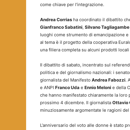
come chiave per l’integrazione.
Andrea Corrias
ha coordinato il dibattito ch
Gianfranco Sabatini
,
Silvano Tagliagambe
luoghi come strumento di emancipazione e di 
al tema è il progetto della cooperativa Eura
una filiera completa su alcuni prodotti locali
Il dibattito di sabato, incentrato sul referen
politica e del giornalismo nazionali: i senato
giornalista del Manifesto
Andrea Fabozzi
. 
e ANPI
Franco Uda
e
Ennio Meloni
e della 
che hanno manifestato chiaramente la loro p
prossimo 4 dicembre. Il giornalista
Ottavio 
minuziosamente argomentate le ragioni del NO
L’anniversario del voto alle donne è stato pr