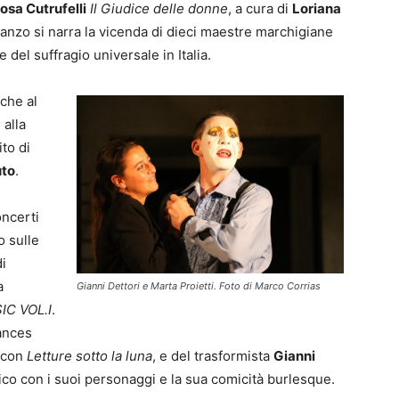
osa Cutrufelli
Il Giudice delle donne
, a cura di
Loriana
manzo si narra la vicenda di dieci maestre marchigiane
e del suffragio universale in Italia.
che al
 alla
to di
uto
.
oncerti
o sulle
i
a
Gianni Dettori e Marta Proietti. Foto di Marco Corrias
IC VOL.I
.
ances
 con
Letture sotto la luna
, e del trasformista
Gianni
blico con i suoi personaggi e la sua comicità burlesque.