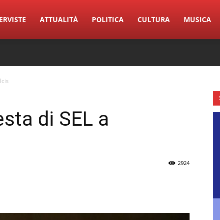
ERVISTE
ATTUALITÀ
POLITICA
CULTURA
MUSICA
lcis
festa di SEL a
2924
erest
Linkedin
Tumblr
VK