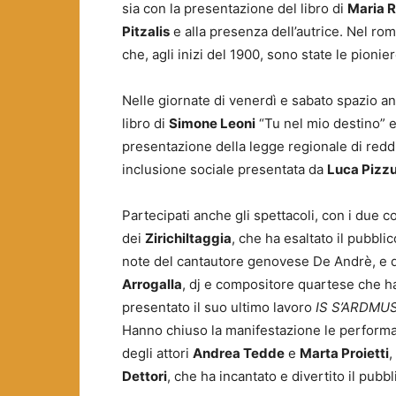
sia con la presentazione del libro di
Maria R
Pitzalis
e alla presenza dell’autrice. Nel ro
che, agli inizi del 1900, sono state le pionier
Nelle giornate di venerdì e sabato spazio an
libro di
Simone Leoni
“Tu nel mio destino” e
presentazione della legge regionale di reddi
inclusione sociale presentata da
Luca Pizz
Partecipati anche gli spettacoli, con i due c
dei
Zirichiltaggia
, che ha esaltato il pubblic
note del cantautore genovese De Andrè, e d
Arrogalla
, dj e compositore quartese che h
presentato il suo ultimo lavoro
IS S’ARDMUS
Hanno chiuso la manifestazione le perform
degli attori
Andrea Tedde
e
Marta Proietti
,
Dettori
, che ha incantato e divertito il pub