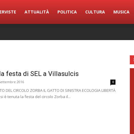
ERVISTE
ATTUALITÀ
POLITICA
CULTURA
MUSICA
lla festa di SEL a Villasulcis
Settembre 2016
0
TO DEL CIRCOLO ZORBA IL GATTO DI SINISTRA ECOLOGIA LIBERTÀ
i è tenuta la festa del circolo Zorba il...