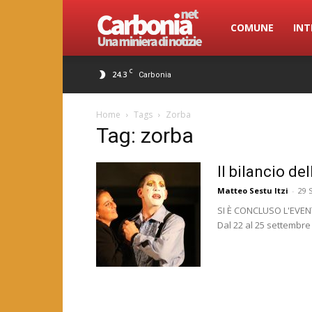
Carbonia.net
COMUNE
INT
C
24.3
Carbonia
Home
Tags
Zorba
Tag: zorba
Il bilancio de
Matteo Sestu Itzi
-
29 
SI È CONCLUSO L'EVEN
Dal 22 al 25 settembre s