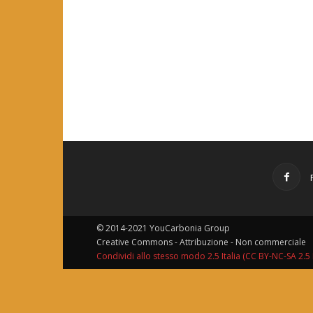
© 2014-2021 YouCarbonia Group
Creative Commons - Attribuzione - Non commerciale
Condividi allo stesso modo 2.5 Italia (CC BY-NC-SA 2.5 