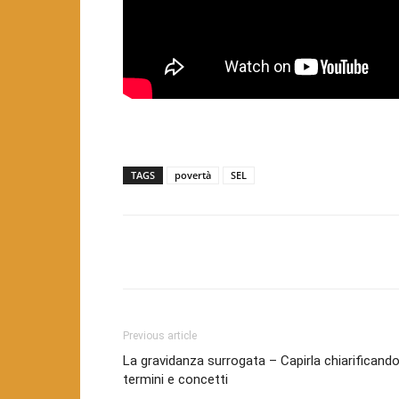
TAGS
povertà
SEL
Facebook
Twitter
Pint
Previous article
La gravidanza surrogata – Capirla chiarificand
termini e concetti