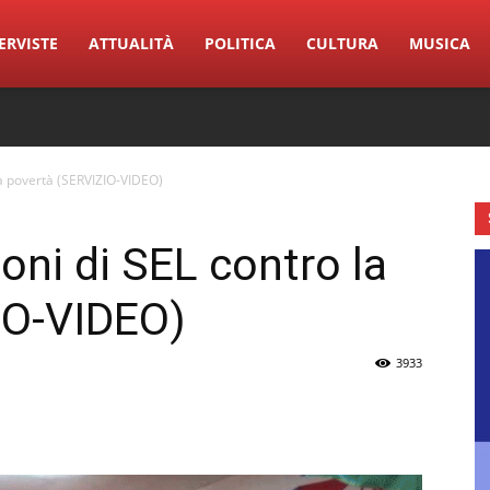
ERVISTE
ATTUALITÀ
POLITICA
CULTURA
MUSICA
 la povertà (SERVIZIO-VIDEO)
ioni di SEL contro la
IO-VIDEO)
3933
erest
Linkedin
Tumblr
VK