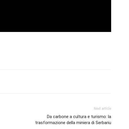
erest
Linkedin
Tumblr
VK
Next article
o
Da carbone a cultura e turismo: la
trasformazione della miniera di Serbariu