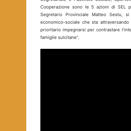
Cooperazione sono le 5 azioni di SEL per
Segretario Provinciale Matteo Sestu, si 
economico-sociale che sta attraversando il 
prioritario impegnarsi per contrastare l’in
famiglie sulcitane”.