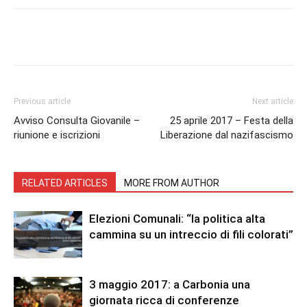
Facebook
Twitter
Pinterest
Lin
Previous article
Next article
Avviso Consulta Giovanile –
25 aprile 2017 – Festa della
riunione e iscrizioni
Liberazione dal nazifascismo
RELATED ARTICLES
MORE FROM AUTHOR
Elezioni Comunali: “la politica alta
cammina su un intreccio di fili colorati”
3 maggio 2017: a Carbonia una
giornata ricca di conferenze