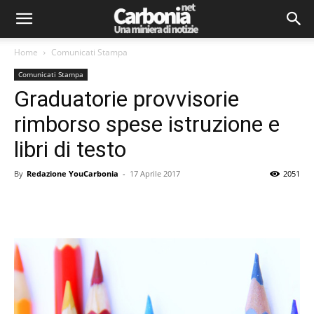
Home
Comunicati Stampa
Comunicati Stampa
Graduatorie provvisorie
rimborso spese istruzione e
libri di testo
By
Redazione YouCarbonia
-
17 Aprile 2017
2051
Facebook
Twitter
Pinterest
Lin