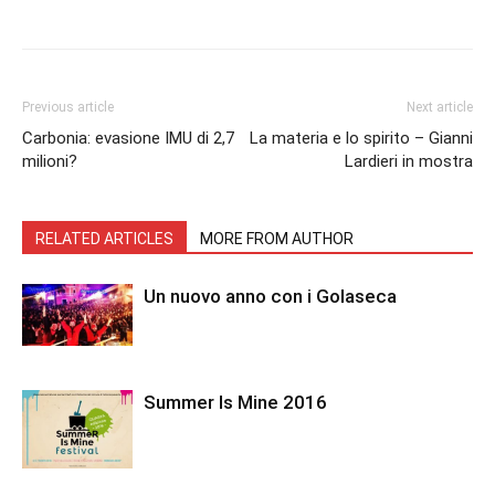
Facebook
Twitter
Pinterest
Lin
Previous article
Next article
Carbonia: evasione IMU di 2,7
La materia e lo spirito – Gianni
milioni?
Lardieri in mostra
RELATED ARTICLES
MORE FROM AUTHOR
Un nuovo anno con i Golaseca
Summer Is Mine 2016