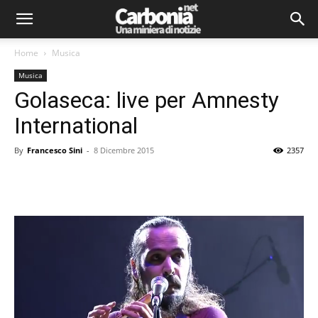
Home
Musica
Musica
Golaseca: live per Amnesty
International
By
Francesco Sini
-
8 Dicembre 2015
2357
Facebook
Twitter
Pinterest
Lin