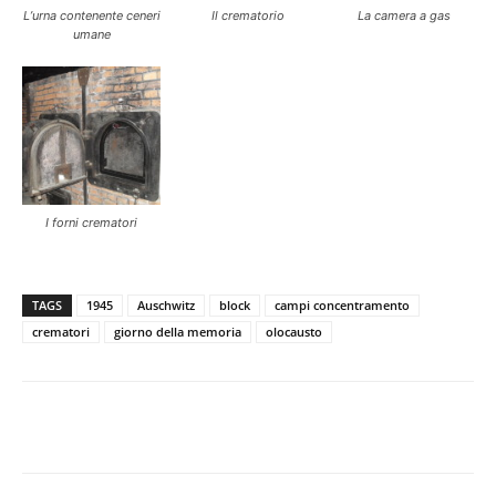
L’urna contenente ceneri
Il crematorio
La camera a gas
umane
I forni crematori
TAGS
1945
Auschwitz
block
campi concentramento
crematori
giorno della memoria
olocausto
Facebook
Twitter
Pinterest
Lin