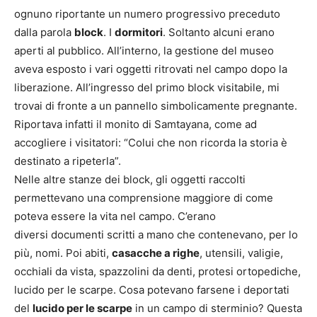
ognuno riportante un numero progressivo preceduto
dalla parola
block
. I
dormitori
. Soltanto alcuni erano
aperti al pubblico. All’interno, la gestione del museo
aveva esposto i vari oggetti ritrovati nel campo dopo la
liberazione. All’ingresso del primo block visitabile, mi
trovai di fronte a un pannello simbolicamente pregnante.
Riportava infatti il monito di Samtayana, come ad
accogliere i visitatori: “Colui che non ricorda la storia è
destinato a ripeterla”.
Nelle altre stanze dei block, gli oggetti raccolti
permettevano una comprensione maggiore di come
poteva essere la vita nel campo. C’erano
diversi documenti scritti a mano che contenevano, per lo
più, nomi. Poi abiti,
casacche a righe
, utensili, valigie,
occhiali da vista, spazzolini da denti, protesi ortopediche,
lucido per le scarpe. Cosa potevano farsene i deportati
del
lucido per le scarpe
in un campo di sterminio? Questa