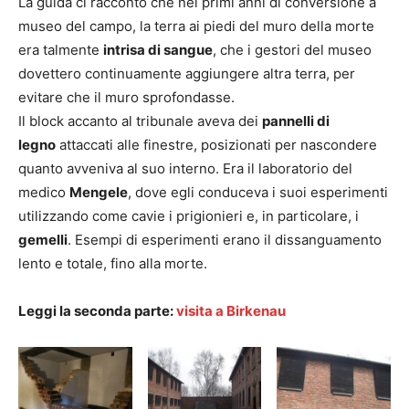
La guida ci raccontò che nei primi anni di conversione a
museo del campo, la terra ai piedi del muro della morte
era talmente
intrisa di sangue
, che i gestori del museo
dovettero continuamente aggiungere altra terra, per
evitare che il muro sprofondasse.
Il block accanto al tribunale aveva dei
pannelli di
legno
attaccati alle finestre, posizionati per nascondere
quanto avveniva al suo interno. Era il laboratorio del
medico
Mengele
, dove egli conduceva i suoi esperimenti
utilizzando come cavie i prigionieri e, in particolare, i
gemelli
. Esempi di esperimenti erano il dissanguamento
lento e totale, fino alla morte.
Leggi la seconda parte:
visita a Birkenau