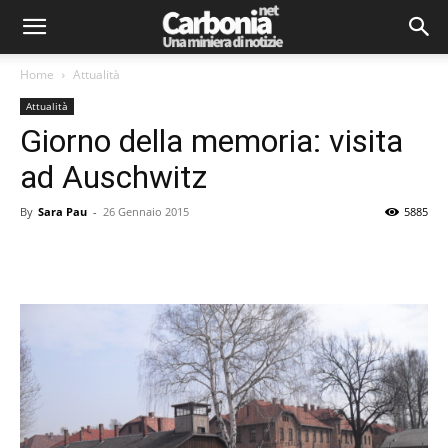
Home
Attualità
Attualità
Giorno della memoria: visita
ad Auschwitz
By
Sara Pau
-
26 Gennaio 2015
5885
Facebook
Twitter
Pinterest
Lin