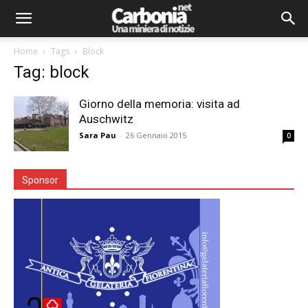
Home
Tags
Block
Tag: block
Giorno della memoria: visita ad
Auschwitz
Sara Pau
-
26 Gennaio 2015
0
Sponsor