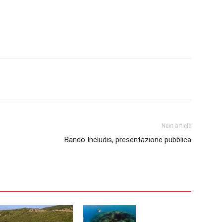
erest
Linkedin
Tumblr
VK
Next article
Bando Includis, presentazione pubblica