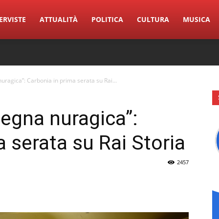
ERVISTE
ATTUALITÀ
POLITICA
CULTURA
MUSICA
nuragica”: Carbonia in prima serata su Rai...
rdegna nuragica”:
 serata su Rai Storia
2457
erest
Linkedin
Tumblr
VK