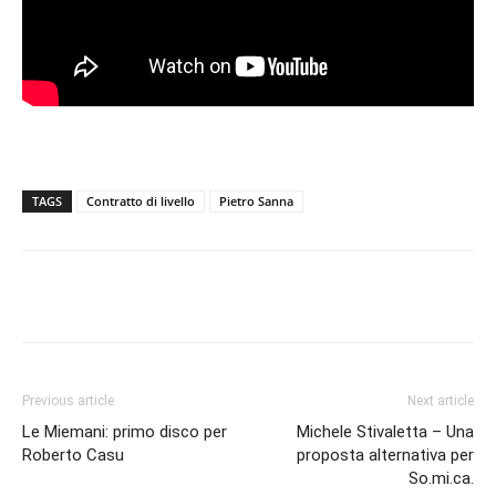
TAGS
Contratto di livello
Pietro Sanna
Facebook
Twitter
Pinterest
Lin
Previous article
Next article
Le Miemani: primo disco per
Michele Stivaletta – Una
Roberto Casu
proposta alternativa per
So.mi.ca.