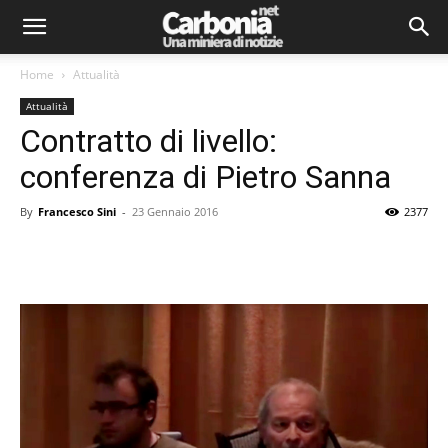
Home
Attualità
Attualità
Contratto di livello:
conferenza di Pietro Sanna
By
Francesco Sini
-
23 Gennaio 2016
2377
Facebook
Twitter
Pinterest
Lin