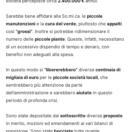
società percepisce circa
2.400.000 €
annui.
Sarebbe bene affidare alla So.mi.ca. le
piccole
manutenzioni
e la
cura del verde
, piuttosto che
appalti
così
“grossi”
. Inoltre si potrebbe ridimensionare il
numero delle
piccole piante
. Queste, infatti, necessitano
di un eccessivo dispendio di tempo e denaro, con
benefici non adeguati alla spesa.
In questo modo si
“libererebbero”
diverse
centinaia di
migliaia di euro
per le
piccole società locali
, che
sentirebbero più attenzione da parte
dell’amministrazione e sarebbero
aiutate
in questo
periodo di profonda crisi.
Sono state depositate dal
sottoscritto
diverse
proposte
in merito, mozioni ed emendamenti ai vari bilanci di
previsione. Sono state
bocciate
tutte quante.