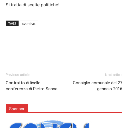
Si tratta di scelte politiche!
TAGS
so.mi.ca.
Facebook
Twitter
Pinterest
Lin
Previous article
Next article
Contratto di livello:
Consiglio comunale del 27
conferenza di Pietro Sanna
gennaio 2016
Sponsor