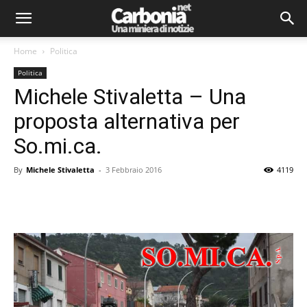
Home
Politica
Politica
Michele Stivaletta – Una
proposta alternativa per
So.mi.ca.
By
Michele Stivaletta
-
3 Febbraio 2016
4119
Facebook
Twitter
Pinterest
Lin