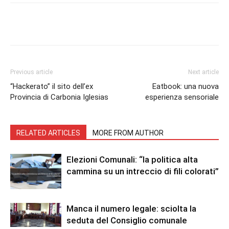
Facebook
Twitter
Pinterest
Lin
Previous article
Next article
“Hackerato” il sito dell’ex
Eatbook: una nuova
Provincia di Carbonia Iglesias
esperienza sensoriale
RELATED ARTICLES
MORE FROM AUTHOR
Elezioni Comunali: “la politica alta
cammina su un intreccio di fili colorati”
Manca il numero legale: sciolta la
seduta del Consiglio comunale