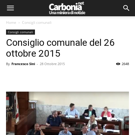
Home
Consigli comunali
Consigli comunali
Consiglio comunale del 26
ottobre 2015
By
Francesco Sini
-
28 Ottobre 2015
2648
Facebook
Twitter
Pinterest
Lin