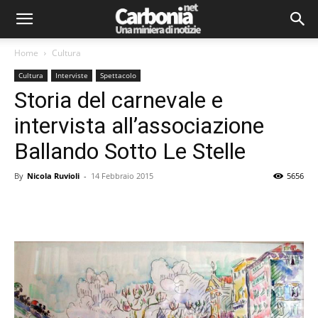
Home
Cultura
Cultura
Interviste
Spettacolo
Storia del carnevale e
intervista all’associazione
Ballando Sotto Le Stelle
By
Nicola Ruvioli
-
14 Febbraio 2015
5656
Facebook
Twitter
Pinterest
Lin