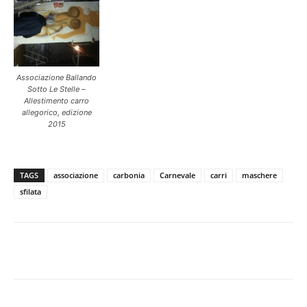
Associazione Ballando
Sotto Le Stelle –
Allestimento carro
allegorico, edizione
2015
TAGS
associazione
carbonia
Carnevale
carri
maschere
sfilata
Facebook
Twitter
Pinterest
Lin