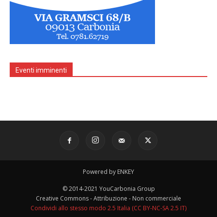
Eventi imminenti
Powered by ENKEY
© 2014-2021 YouCarbonia Group
Creative Commons - Attribuzione - Non commerciale
Condividi allo stesso modo 2.5 Italia (CC BY-NC-SA 2.5 IT)