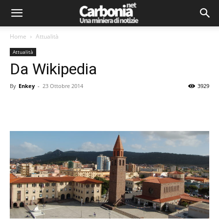
Home
Attualità
Attualità
Da Wikipedia
By
Enkey
-
23 Ottobre 2014
3929
Facebook
Twitter
Pinterest
Lin