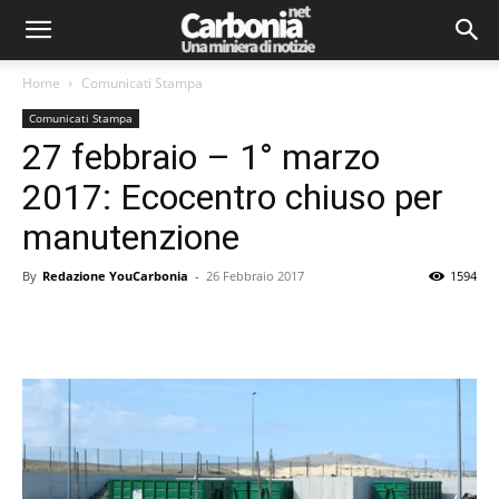
Home
Comunicati Stampa
Comunicati Stampa
27 febbraio – 1° marzo
2017: Ecocentro chiuso per
manutenzione
By
Redazione YouCarbonia
-
26 Febbraio 2017
1594
Facebook
Twitter
Pinterest
Lin