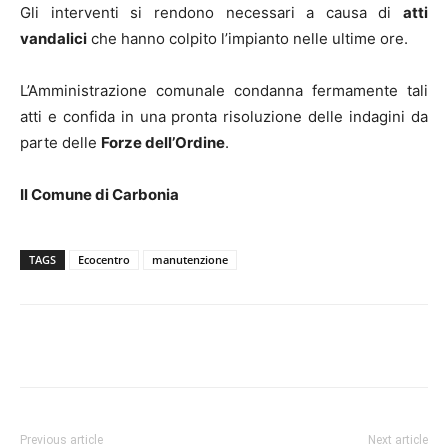
Gli interventi si rendono necessari a causa di
atti
vandalici
che hanno colpito l’impianto nelle ultime ore.
L’Amministrazione comunale condanna fermamente tali
atti e confida in una pronta risoluzione delle indagini da
parte delle
Forze dell’Ordine
.
Il Comune di Carbonia
TAGS
Ecocentro
manutenzione
Facebook
Twitter
Pinterest
Lin
Previous article
Next article