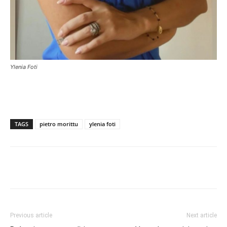
Ylenia Foti
TAGS
pietro morittu
ylenia foti
Facebook
Twitter
Pinterest
Lin
Previous article
Next article