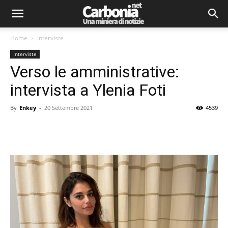
Home
Interviste
Interviste
Verso le amministrative:
intervista a Ylenia Foti
By
Enkey
-
20 Settembre 2021
4539
Facebook
Twitter
Pinterest
Lin