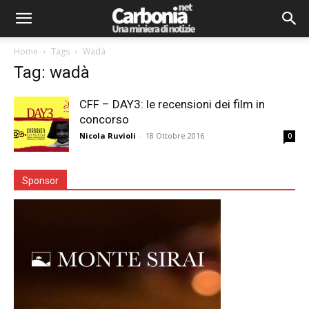
Home
Tags
Wadà
Tag: wadà
CFF – DAY3: le recensioni dei film in
concorso
Nicola Ruvioli
-
18 Ottobre 2016
0
Sponsor