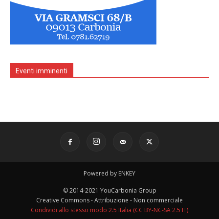
Eventi imminenti
Powered by ENKEY
© 2014-2021 YouCarbonia Group
Creative Commons - Attribuzione - Non commerciale
Condividi allo stesso modo 2.5 Italia (CC BY-NC-SA 2.5 IT)