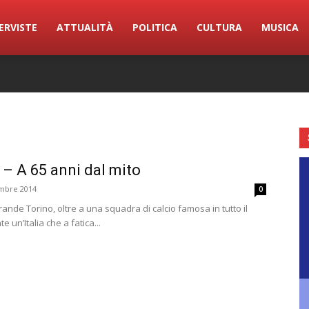
ERVISTE
ATTUALITÀ
POLITICA
CULTURA
MUSICA
– A 65 anni dal mito
mbre 2014
0
ande Torino, oltre a una squadra di calcio famosa in tutto il
 un’Italia che a fatica...