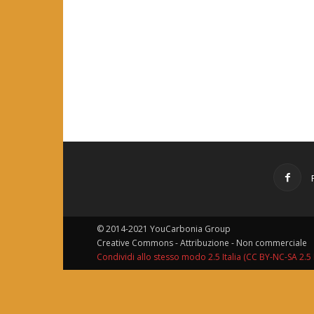
© 2014-2021 YouCarbonia Group
Creative Commons - Attribuzione - Non commerciale
Condividi allo stesso modo 2.5 Italia (CC BY-NC-SA 2.5 