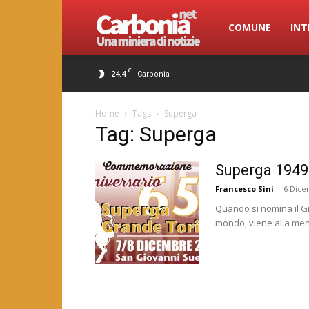
Carbonia.net
COMUNE
INT
C
24.4
Carbonia
Home
Tags
Superga
Tag: Superga
Superga 1949 
Francesco Sini
-
6 Dice
Quando si nomina il Gr
mondo, viene alla mente