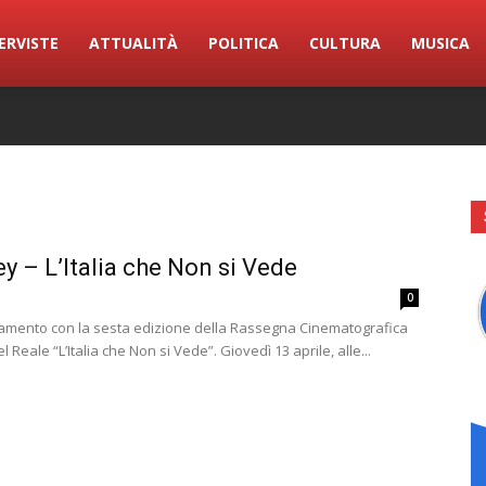
ERVISTE
ATTUALITÀ
POLITICA
CULTURA
MUSICA
ey – L’Italia che Non si Vede
0
amento con la sesta edizione della Rassegna Cinematografica
 Reale “L’Italia che Non si Vede”. Giovedì 13 aprile, alle...