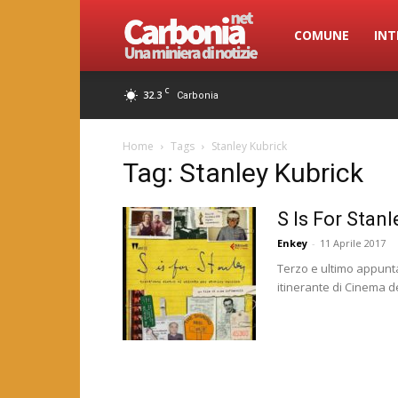
Carbonia.net
COMUNE
INT
C
32.3
Carbonia
Home
Tags
Stanley Kubrick
Tag: Stanley Kubrick
S Is For Stanl
Enkey
-
11 Aprile 2017
Terzo e ultimo appunt
itinerante di Cinema del