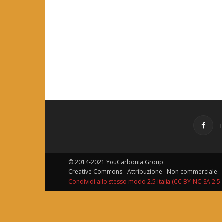
© 2014-2021 YouCarbonia Group
Creative Commons - Attribuzione - Non commerciale
Condividi allo stesso modo 2.5 Italia (CC BY-NC-SA 2.5 