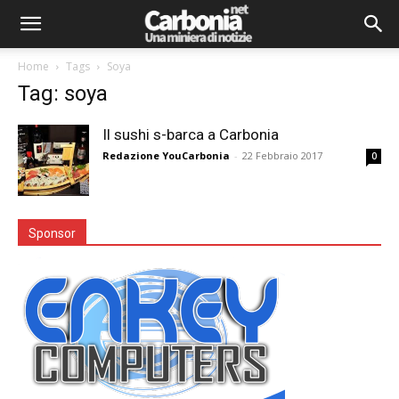
Home
Tags
Soya
Tag: soya
Il sushi s-barca a Carbonia
Redazione YouCarbonia
-
22 Febbraio 2017
0
Sponsor