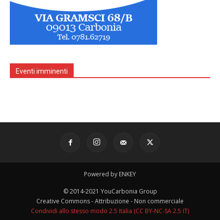
Eventi imminenti
Powered by ENKEY
© 2014-2021 YouCarbonia Group
Creative Commons - Attribuzione - Non commerciale
Condividi allo stesso modo 2.5 Italia (CC BY-NC-SA 2.5 IT)