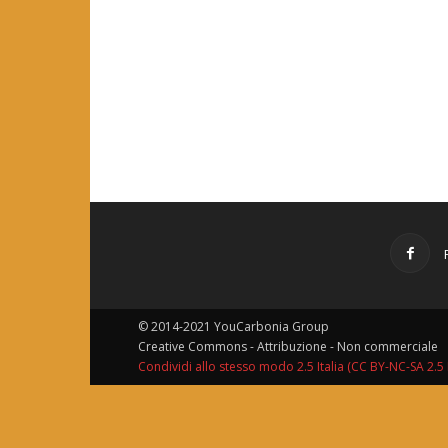
© 2014-2021 YouCarbonia Group
Creative Commons - Attribuzione - Non commerciale
Condividi allo stesso modo 2.5 Italia (CC BY-NC-SA 2.5 