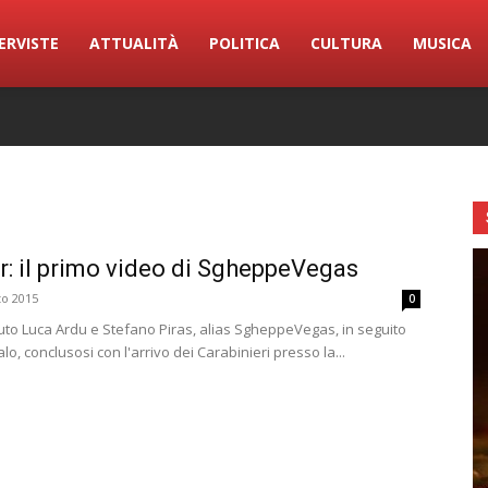
ERVISTE
ATTUALITÀ
POLITICA
CULTURA
MUSICA
: il primo video di SgheppeVegas
to 2015
0
uto Luca Ardu e Stefano Piras, alias SgheppeVegas, in seguito
lo, conclusosi con l'arrivo dei Carabinieri presso la...