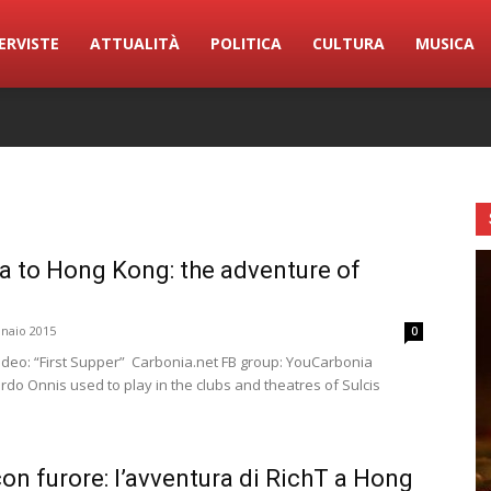
ERVISTE
ATTUALITÀ
POLITICA
CULTURA
MUSICA
a to Hong Kong: the adventure of
naio 2015
0
ideo: “First Supper” Carbonia.net FB group: YouCarbonia
ardo Onnis used to play in the clubs and theatres of Sulcis
on furore: l’avventura di RichT a Hong