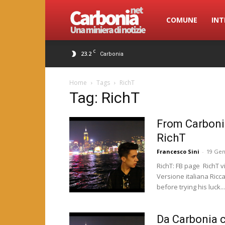
Carbonia.net
COMUNE
INT
C
23.2
Carbonia
Home
Tags
RichT
Tag: RichT
From Carboni
RichT
Francesco Sini
-
19 Gen
RichT: FB page RichT v
Versione italiana Ricc
before trying his luck...
Da Carbonia c