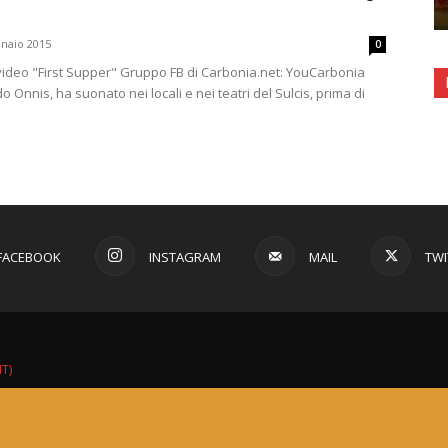
naio 2015
0
 video "First Supper" Gruppo FB di Carbonia.net: YouCarbonia
o Onnis, ha suonato nei locali e nei teatri del Sulcis, prima di
FACEBOOK
INSTAGRAM
MAIL
TWI
IT)