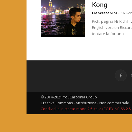
Kong
Francesco Sini
-
16 Gen
Rich: pagina FB RichT:
English version Riccard
tentare la fortuna...
© 2014-2021 YouCarbonia Group
Creative Commons - Attribuzione - Non commerciale
Condividi allo stesso modo 2.5 Italia (CC BY-NC-SA 2.5 