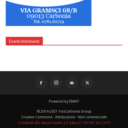
Eventi imminenti
Powered by ENKEY
© 2014-2021 YouCarbonia Group
Creative Commons - Attribuzione - Non commerciale
Condividi allo stesso modo 2.5 Italia (CC BY-NC-SA 2.5 IT)