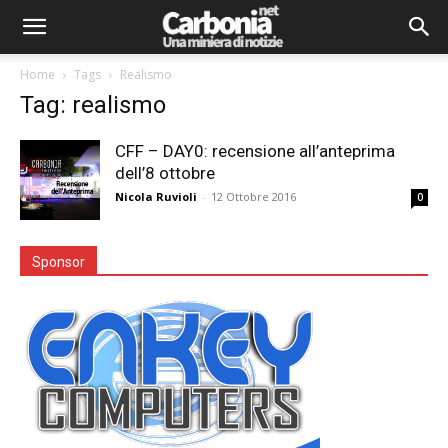
Home
Tags
Realismo
Tag: realismo
CFF – DAY0: recensione all’anteprima
dell’8 ottobre
Nicola Ruvioli
-
12 Ottobre 2016
0
Sponsor