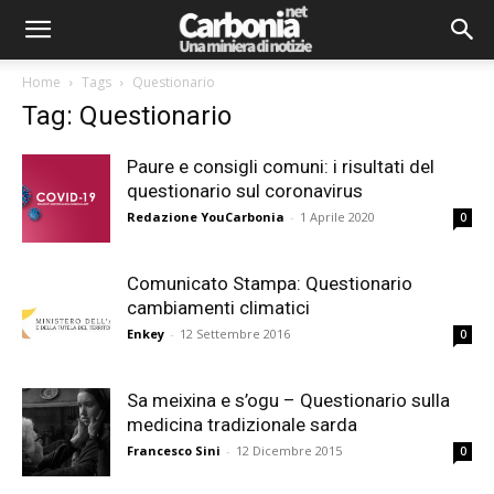
Home
Tags
Questionario
Tag: Questionario
Paure e consigli comuni: i risultati del
questionario sul coronavirus
Redazione YouCarbonia
-
1 Aprile 2020
0
Comunicato Stampa: Questionario
cambiamenti climatici
Enkey
-
12 Settembre 2016
0
Sa meixina e s’ogu – Questionario sulla
medicina tradizionale sarda
Francesco Sini
-
12 Dicembre 2015
0