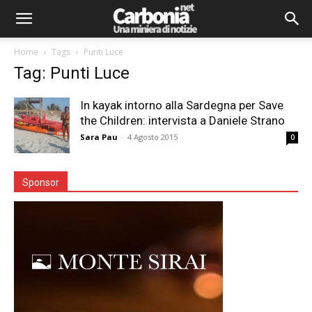
Home
Tags
Punti Luce
Tag: Punti Luce
In kayak intorno alla Sardegna per Save
the Children: intervista a Daniele Strano
Sara Pau
-
4 Agosto 2015
0
Sponsor