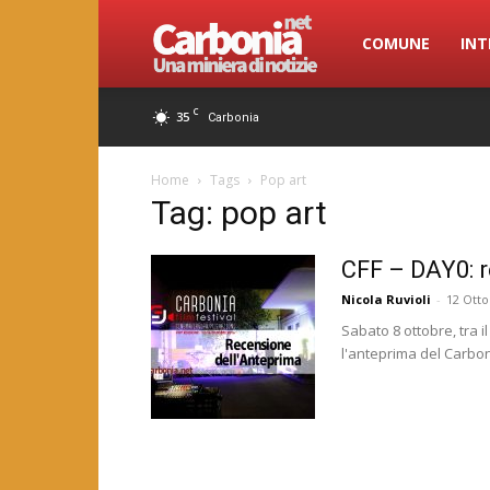
Carbonia.net
COMUNE
INT
C
35
Carbonia
Home
Tags
Pop art
Tag: pop art
CFF – DAY0: r
Nicola Ruvioli
-
12 Otto
Sabato 8 ottobre, tra i
l'anteprima del Carboni