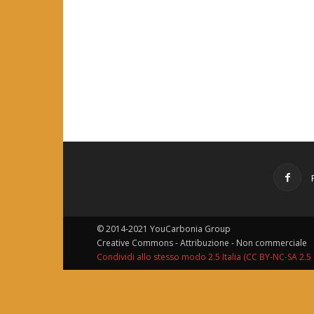
© 2014-2021 YouCarbonia Group
Creative Commons - Attribuzione - Non commerciale
Condividi allo stesso modo 2.5 Italia (CC BY-NC-SA 2.5 