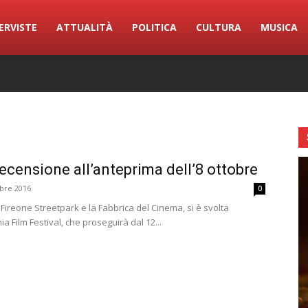
ERVISTE
ATTUALITÀ
POLITICA
CULTURA
MUSICA
ecensione all’anteprima dell’8 ottobre
bre 2016
0
l Fireone Streetpark e la Fabbrica del Cinema, si è svolta
a Film Festival, che proseguirà dal 12...