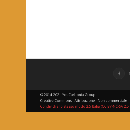
© 2014-2021 YouCarbonia Group
Creative Commons - Attribuzione - Non commerciale
Condividi allo stesso modo 2.5 Italia (CC BY-NC-SA 2.5 