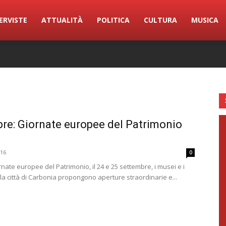
ERVISTE
ATTUALITÀ
POLITICA
CULTURA
MUSICA
re: Giornate europee del Patrimonio
016
0
nate europee del Patrimonio, il 24 e 25 settembre, i musei e i
lla città di Carbonia propongono aperture straordinarie e...