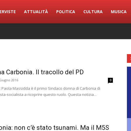
ERVISTE
ATTUALITÀ
POLITICA
CULTURA
MUSICA
a Carbonia. Il tracollo del PD
Giugno 2016
0
ni: Paola Massidda è il primo Sindaco donna di Carbonia di
a-socialista a ricoprire questo ruolo. Questa notizia...
onia: non c’è stato tsunami. Ma il M5S