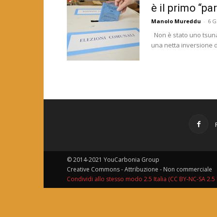
è il primo “par
Manolo Mureddu
-
6 G
Non è stato uno tsunam
una netta inversione di
© 2014-2021 YouCarbonia Group
Creative Commons - Attribuzione - Non commerciale
Condividi allo stesso modo 2.5 Italia (CC BY-NC-SA 2.5 