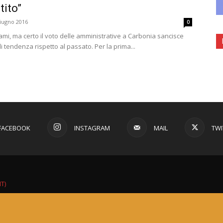
tito”
iugno 2016
0
i, ma certo il voto delle amministrative a Carbonia sancisce
 tendenza rispetto al passato. Per la prima...
FACEBOOK
INSTAGRAM
MAIL
TWI
IT)