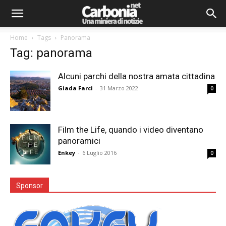
Home
Tags
Panorama
Tag: panorama
Alcuni parchi della nostra amata cittadina
Giada Farci
-
31 Marzo 2022
0
Film the Life, quando i video diventano
panoramici
Enkey
-
6 Luglio 2016
0
Sponsor