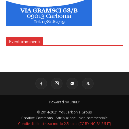
Eventi imminenti
Powered by ENKEY
© 2014-2021 YouCarbonia Group
Creative Commons - Attribuzione - Non commerciale
Condividi allo stesso modo 2.5 Italia (CC BY-NC-SA 2.5 IT)