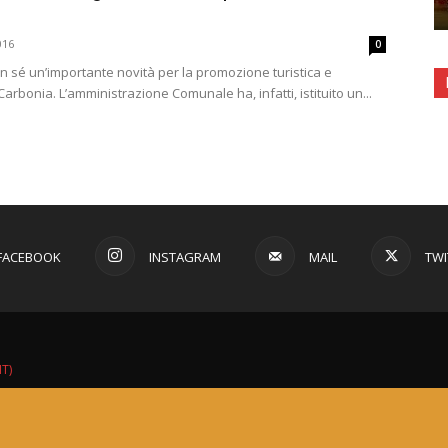
016
0
n sé un’importante novità per la promozione turistica e
 Carbonia. L’amministrazione Comunale ha, infatti, istituito un...
FACEBOOK
INSTAGRAM
MAIL
TWI
IT)