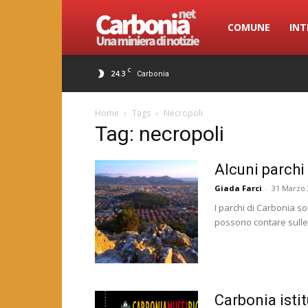
Carbonia.net
COMUNE
INT
C
24.3
Carbonia
Home
Tags
Necropoli
Tag: necropoli
Alcuni parchi
Giada Farci
-
31 Marzo 
I parchi di Carbonia s
possono contare sulle 
Carbonia istit