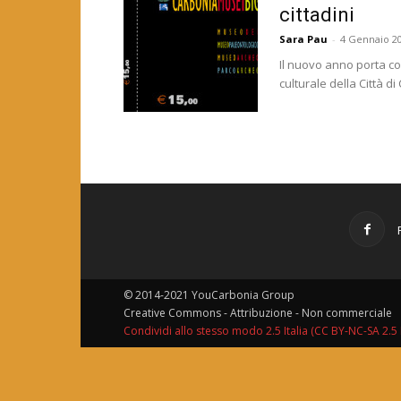
cittadini
Sara Pau
-
4 Gennaio 2
Il nuovo anno porta co
culturale della Città di
© 2014-2021 YouCarbonia Group
Creative Commons - Attribuzione - Non commerciale
Condividi allo stesso modo 2.5 Italia (CC BY-NC-SA 2.5 