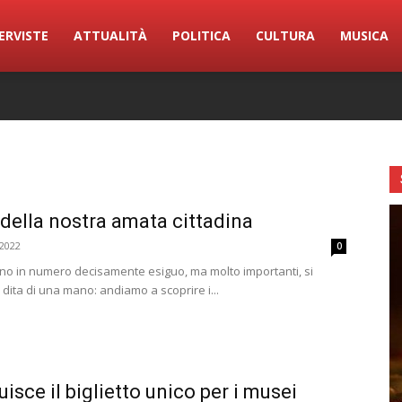
ERVISTE
ATTUALITÀ
POLITICA
CULTURA
MUSICA
 della nostra amata cittadina
2022
0
ono in numero decisamente esiguo, ma molto importanti, si
dita di una mano: andiamo a scoprire i...
uisce il biglietto unico per i musei