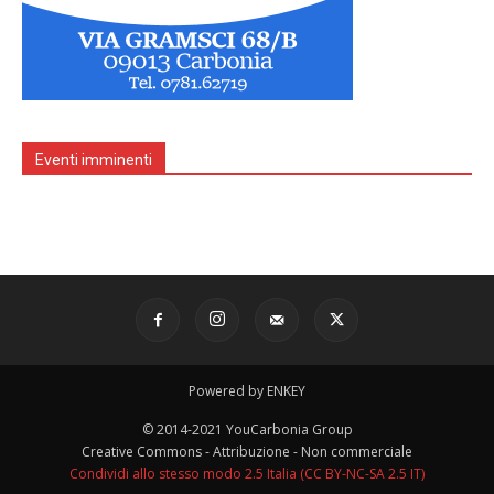
Eventi imminenti
Powered by ENKEY
© 2014-2021 YouCarbonia Group
Creative Commons - Attribuzione - Non commerciale
Condividi allo stesso modo 2.5 Italia (CC BY-NC-SA 2.5 IT)