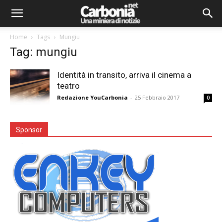
Home
Tags
Mungiu
Tag: mungiu
Identità in transito, arriva il cinema a
teatro
Redazione YouCarbonia
-
25 Febbraio 2017
0
Sponsor