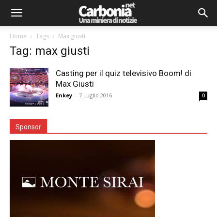
Home
Tags
Max giusti
Tag: max giusti
Casting per il quiz televisivo Boom! di
Max Giusti
Enkey
-
7 Luglio 2016
0
Sponsor