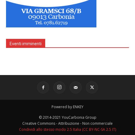
Eventi imminenti
Powered by ENKEY
© 2014-2021 YouCarbonia Group
Creative Commons - Attribuzione - Non commerciale
Condividi allo stesso modo 2.5 Italia (CC BY-NC-SA 2.5 IT)