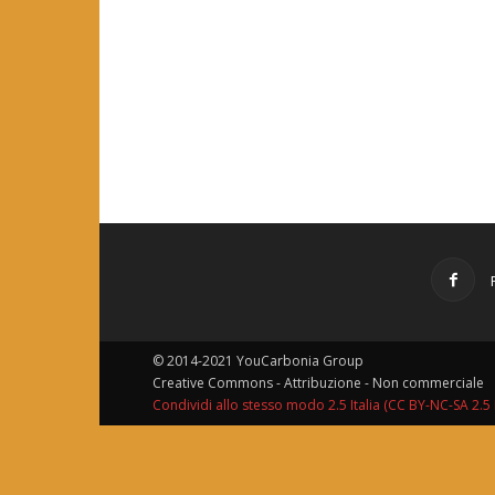
© 2014-2021 YouCarbonia Group
Creative Commons - Attribuzione - Non commerciale
Condividi allo stesso modo 2.5 Italia (CC BY-NC-SA 2.5 