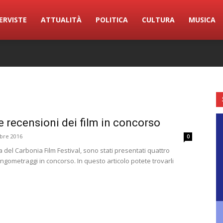
ERVISTE
ATTUALITÀ
POLITICA
CULTURA
MUSICA
e recensioni dei film in concorso
bre 2016
0
 del Carbonia Film Festival, sono stati presentati quattro
ngometraggi in concorso. In questo articolo potete trovarli