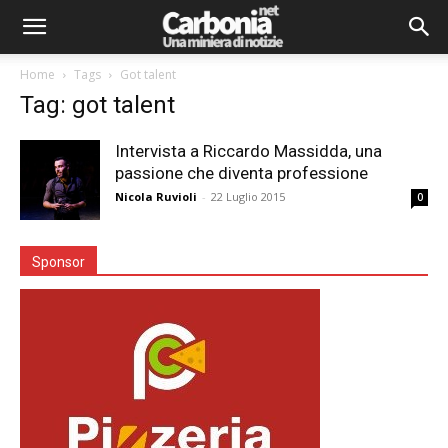
Home
Tags
Got talent
Tag: got talent
Intervista a Riccardo Massidda, una
passione che diventa professione
Nicola Ruvioli
-
22 Luglio 2015
0
Sponsor